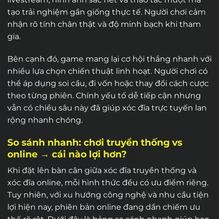
tạo trải nghiệm gần giống thực tế. Người chơi cảm
nhận rõ tính chân thật và độ minh bạch khi tham
gia.
Bên cạnh đó, game mang lại cơ hội thắng nhanh với
nhiều lựa chọn chiến thuật linh hoạt. Người chơi có
thể áp dụng soi cầu, đi vốn hoặc thay đổi cách cược
theo từng phiên. Chính yếu tố dễ tiếp cận nhưng
vẫn có chiều sâu này đã giúp xóc đĩa trực tuyến lan
rộng nhanh chóng.
So sánh nhanh: chơi truyền thống vs
online → cái nào lợi hơn?
Khi đặt lên bàn cân giữa xóc đĩa truyền thống và
xóc đĩa online, mỗi hình thức đều có ưu điểm riêng.
Tuy nhiên, với xu hướng công nghệ và nhu cầu tiện
lợi hiện nay, phiên bản online đang dần chiếm ưu