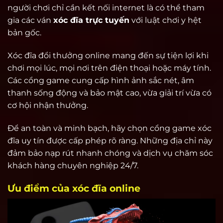
người chơi chỉ cần kết nối internet là có thể tham
gia các ván
xóc đĩa trực tuyến
với luật chơi y hệt
bản gốc.
Xóc đĩa đổi thưởng online mang đến sự tiện lợi khi
chơi mọi lúc, mọi nơi trên điện thoại hoặc máy tính.
Các cổng game cung cấp hình ảnh sắc nét, âm
thanh sống động và bảo mật cao, vừa giải trí vừa có
cơ hội nhận thưởng.
Để an toàn và minh bạch, hãy chọn cổng game xóc
đĩa uy tín được cấp phép rõ ràng. Những địa chỉ này
đảm bảo nạp rút nhanh chóng và dịch vụ chăm sóc
khách hàng chuyên nghiệp 24/7.
Ưu điểm của xóc đĩa online