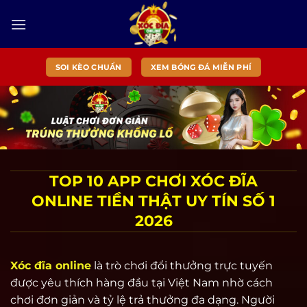
Chuyển
đến
nội
dung
SOI KÈO CHUẨN
XEM BÓNG ĐÁ MIỄN PHÍ
TOP 10 APP CHƠI XÓC ĐĨA
ONLINE TIỀN THẬT UY TÍN SỐ 1
2026
Xóc đĩa online
là trò chơi đổi thưởng trực tuyến
được yêu thích hàng đầu tại Việt Nam nhờ cách
chơi đơn giản và tỷ lệ trả thưởng đa dạng. Người