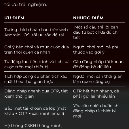
tối ưu trải nghiệm.
ƯU ĐIỂM
NHƯỢC ĐIỂM
Một số câu trả lời ban
Tương thích hoàn hảo trên web,
đầu từ bot chưa đủ chi
Android, iOS, tối ưu tốc độ tải
tiết
Gợi ý bàn chơi và mức cược dựa
Người chơi mới dễ phụ
trên thói quen cá nhân
thuộc vào gợi ý
Tự động lưu tiến trình và lịch sử
Cần đăng nhập tài khoản
cược trên mọi thiết bị
để đồng bộ dữ liệu
Tích hợp công cụ phân tích xác
Người mới cần thời gian
suất theo thời gian thực
làm quen công cụ
Đăng nhập nhanh qua OTP, tiết
OTP hết hạn nhanh, dễ
kiệm thời gian
phải gửi lại nhiều lần
Yêu cầu nhiều bước khi
Bảo mật tài khoản đa lớp (mật
đăng nhập từ thiết bị
khẩu + OTP + xác minh email)
mới
Hệ thống CSKH thông minh,