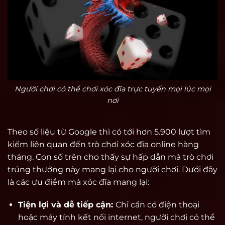
Người chơi có thể chơi xóc đĩa trực tuyến mọi lúc mọi
nơi
Theo số liệu từ Google thì có tới hơn 5.900 lượt tìm
kiếm liên quan đến trò chơi xóc đĩa online hàng
tháng. Con số trên cho thấy sự hấp dẫn mà trò chơi
trúng thưởng này mang lại cho người chơi. Dưới đây
là các ưu điểm mà xóc đĩa mang lại:
Tiện lợi và dễ tiếp cận:
Chỉ cần có điện thoại
hoặc máy tính kết nối internet, người chơi có thể