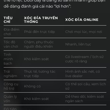
thế rõ rệt. Dưới đây là bảng so sánh nhanh giúp bạn
dễ dàng đánh giá cái nào “lợi hơn”:
TIÊU
XÓC ĐĨA TRUYỀN
XÓC ĐĨA ONLINE
CHÍ
THỐNG
Địa điểm
Phải đến trực tiếp
Chơi mọi lúc, mọi nơi
chơi
Tốc độ
Chậm, phụ thuộc
Nhanh, liên tục
ván chơi
người điều khiển
Tính
Có livestream / lịch sử
minh
Khó kiểm soát
cược rõ ràng
bạch
Trải
Thực tế, tương tác
Hình ảnh sắc nét, có
nghiệm
trực tiếp
live dealer
Công cụ
Có thể soi cầu, xem lịch
Không có
hỗ trợ
sử
Quản lý
Dễ theo dõi, kiểm soát
Khó kiểm soát
vốn
ngân sách
Độ tiện