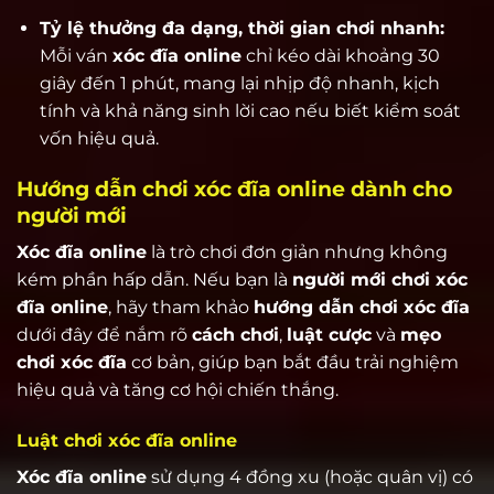
Tỷ lệ thưởng đa dạng, thời gian chơi nhanh:
Mỗi ván
xóc đĩa online
chỉ kéo dài khoảng 30
giây đến 1 phút, mang lại nhịp độ nhanh, kịch
tính và khả năng sinh lời cao nếu biết kiểm soát
vốn hiệu quả.
Hướng dẫn chơi xóc đĩa online dành cho
người mới
Xóc đĩa online
là trò chơi đơn giản nhưng không
kém phần hấp dẫn. Nếu bạn là
người mới chơi xóc
đĩa online
, hãy tham khảo
hướng dẫn chơi xóc đĩa
dưới đây để nắm rõ
cách chơi
,
luật cược
và
mẹo
chơi xóc đĩa
cơ bản, giúp bạn bắt đầu trải nghiệm
hiệu quả và tăng cơ hội chiến thắng.
Luật chơi xóc đĩa online
Xóc đĩa online
sử dụng 4 đồng xu (hoặc quân vị) có