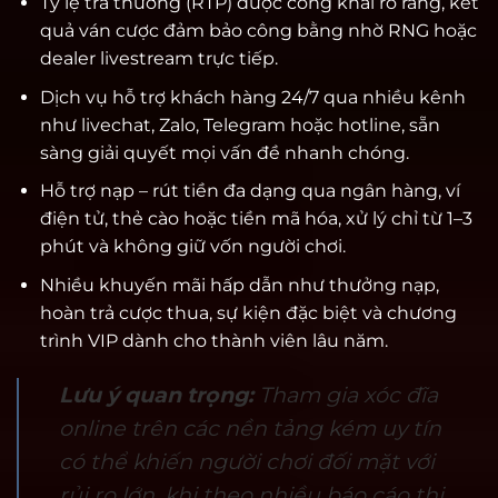
Tỷ lệ trả thưởng (RTP) được công khai rõ ràng, kết
quả ván cược đảm bảo công bằng nhờ RNG hoặc
dealer livestream trực tiếp.
Dịch vụ hỗ trợ khách hàng 24/7 qua nhiều kênh
như livechat, Zalo, Telegram hoặc hotline, sẵn
sàng giải quyết mọi vấn đề nhanh chóng.
Hỗ trợ nạp – rút tiền đa dạng qua ngân hàng, ví
điện tử, thẻ cào hoặc tiền mã hóa, xử lý chỉ từ 1–3
phút và không giữ vốn người chơi.
Nhiều khuyến mãi hấp dẫn như thưởng nạp,
hoàn trả cược thua, sự kiện đặc biệt và chương
trình VIP dành cho thành viên lâu năm.
Lưu ý quan trọng:
Tham gia xóc đĩa
online trên các nền tảng kém uy tín
có thể khiến người chơi đối mặt với
rủi ro lớn, khi theo nhiều báo cáo thị