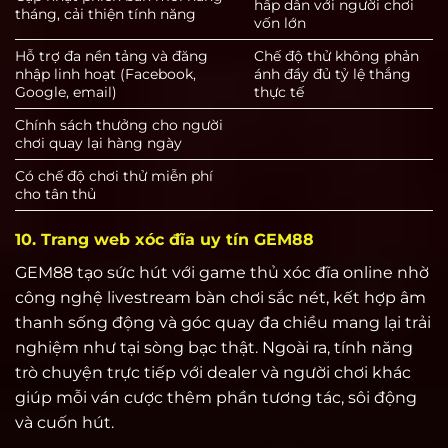
hấp dẫn với người chơi
tháng, cải thiện tính năng
vốn lớn
Hỗ trợ đa nền tảng và đăng
Chế độ thử không phản
nhập linh hoạt (Facebook,
ánh đầy đủ tỷ lệ thắng
Google, email)
thực tế
Chính sách thưởng cho người
chơi quay lại hàng ngày
Có chế độ chơi thử miễn phí
cho tân thủ
10. Trang web xóc đĩa uy tín GEM88
GEM88 tạo sức hút với game thủ xóc đĩa online nhờ
công nghệ livestream bàn chơi sắc nét, kết hợp âm
thanh sống động và góc quay đa chiều mang lại trải
nghiệm như tại sòng bạc thật. Ngoài ra, tính năng
trò chuyện trực tiếp với dealer và người chơi khác
giúp mỗi ván cược thêm phần tương tác, sôi động
và cuốn hút.