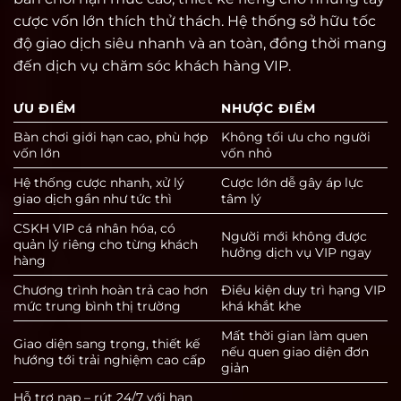
cược vốn lớn thích thử thách. Hệ thống sở hữu tốc
độ giao dịch siêu nhanh và an toàn, đồng thời mang
đến dịch vụ chăm sóc khách hàng VIP.
ƯU ĐIỂM
NHƯỢC ĐIỂM
Bàn chơi giới hạn cao, phù hợp
Không tối ưu cho người
vốn lớn
vốn nhỏ
Hệ thống cược nhanh, xử lý
Cược lớn dễ gây áp lực
giao dịch gần như tức thì
tâm lý
CSKH VIP cá nhân hóa, có
Người mới không được
quản lý riêng cho từng khách
hưởng dịch vụ VIP ngay
hàng
Chương trình hoàn trả cao hơn
Điều kiện duy trì hạng VIP
mức trung bình thị trường
khá khắt khe
Mất thời gian làm quen
Giao diện sang trọng, thiết kế
nếu quen giao diện đơn
hướng tới trải nghiệm cao cấp
giản
Hỗ trợ nạp – rút 24/7 với hạn