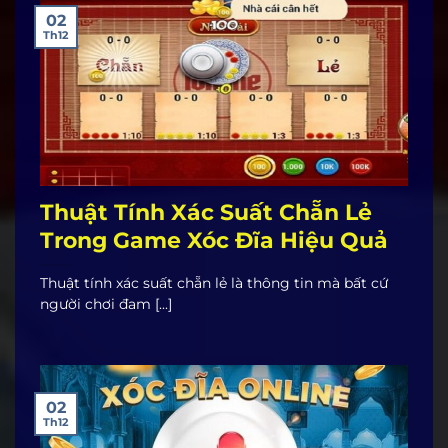
02
Th12
Thuật Tính Xác Suất Chẵn Lẻ
Trong Game Xóc Đĩa Hiệu Quả
Thuật tính xác suất chẵn lẻ là thông tin mà bất cứ
người chơi đam [...]
02
Th12