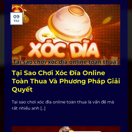
09
Th1
Tại Sao Chơi Xóc Đĩa Online
Toàn Thua Và Phương Pháp Giải
Quyết
Tại sao chơi xóc đĩa online toàn thua là vấn đề mà
rất nhiều anh [...]