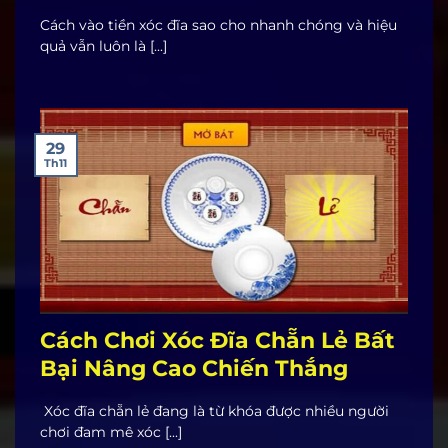
Cách vào tiền xóc đĩa sao cho nhanh chóng và hiệu
quả vẫn luôn là [...]
29
Th11
Cách Chơi Xóc Đĩa Chẵn Lẻ Bất
Bại Nâng Cao Chiến Thắng
Xóc đĩa chẵn lẻ đang là từ khóa được nhiều người
chơi đam mê xóc [...]