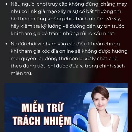
Nếu người chơi truy cập không đúng, chẳng may
như có link giả mạo xảy ra sự cố bất thường thì
hệ thống cũng không chịu trách nhiệm. Vì vậy,
hãy kiểm tra kỹ lưỡng về đường dẫn uy tín trước
khi tham gia để tránh những rủi ro xấu nhất.
Người chơi vi phạm vào các điều khoản chung
khi tham gia xóc đĩa online sẽ không được hưởng
mọi quyền lợi, đồng thời còn bị xử lý chặt chẽ
theo đúng tiêu chí được đưa ra trong chính sách
miễn trừ.