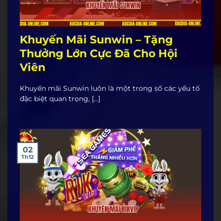
Khuyến Mãi Sunwin – Tặng
Thưởng Lớn Cực Đã Cho Hội
Viên
Khuyến mãi Sunwin luôn là một trong số các yếu tố
đặc biệt quan trọng, [...]
02
Th12