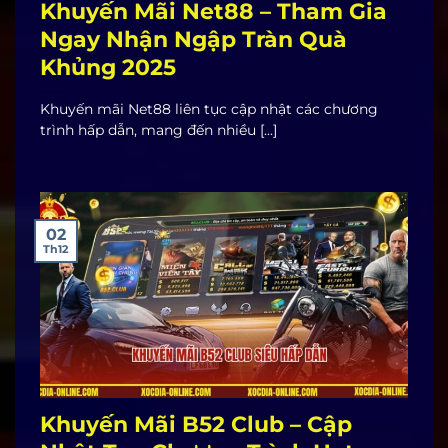
Khuyến Mãi Net88 – Tham Gia
Ngay Nhận Ngập Tràn Quà
Khủng 2025
Khuyến mãi Net88 liên tục cập nhật các chương
trình hấp dẫn, mang đến nhiều [...]
02
Th12
Khuyến Mãi B52 Club – Cập